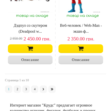
товар на складе
товар на складе
Дэдпул со скутером
Веб-человек / Web-Man -
(Deadpool w...
экшн-ф...
2 450.00
грн.
2 350.00
грн.
2 950.00
Описание
Описание
Страница
1
из 10
1
2
3
4
Интернет магазин "Крудс" предлагает огромное
количество игрушек, фигурок, футболок и прочих