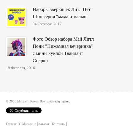
Наборы зверюшек Литл Пет
Шоп серия "мама и малыш"
04 Октября, 2017
Фото Обзор набора Май Литл
Пони "Пижамная вечеринка"
с мини-куклой Твайлайт
Спаркл
19 Февраля, 2016
© 2008
Магазин Крудс
Все права защищены.
Главная
О Магазине
Каталог
Контакты