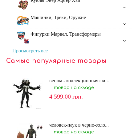
Куклы Эвер Афтер Хай
Машинки, Треки, Оружие
Фигурки Марвел, Трансформеры
Просмотреть все
Самые популярные товары
веном - коллекционная фиг...
товар на складе
4 599.00
грн.
человек-паук в черно-золо...
товар на складе