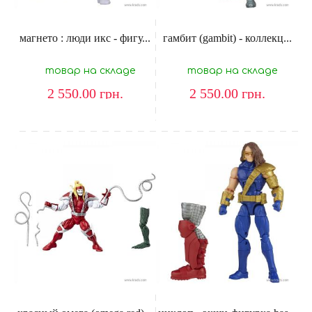
магнето : люди икс - фигу...
гамбит (gambit) - коллекц...
товар на складе
товар на складе
2 550.00
грн.
2 550.00
грн.