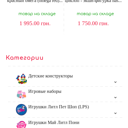
красный омега (omega red)...
циклоп - экшн-фигурка has...
товар на складе
товар на складе
1 995.00
грн.
1 750.00
грн.
Категории
Детские конструкторы
Игровые наборы
Игрушки Литл Пет Шоп (LPS)
Игрушки Май Литл Пони