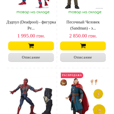
товар на складе
товар на складе
Дэдпул (Deadpool) - фигурка
Песочный Человек
Ре...
(Sandman) - э...
1 995.00
грн.
2 850.00
грн.
Описание
Описание
НОВИНКА
РАСПРОДАЖА