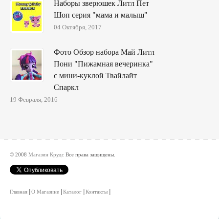
Наборы зверюшек Литл Пет
Шоп серия "мама и малыш"
04 Октября, 2017
Фото Обзор набора Май Литл
Пони "Пижамная вечеринка"
с мини-куклой Твайлайт
Спаркл
19 Февраля, 2016
© 2008
Магазин Крудс
Все права защищены.
Главная
О Магазине
Каталог
Контакты