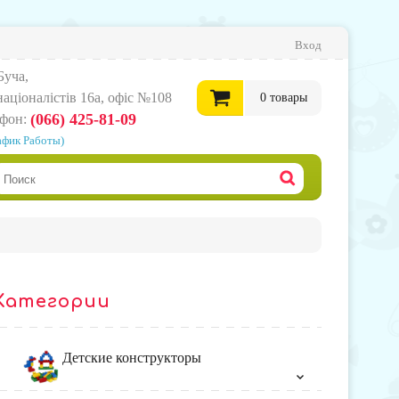
Вход
Буча,
нацiоналiстiв 16а, офіс №108
0
товары
(066) 425-81-09
ефон:
афик Работы)
0
грн.
Офор
корзи
Категории
товар
Детские конструкторы