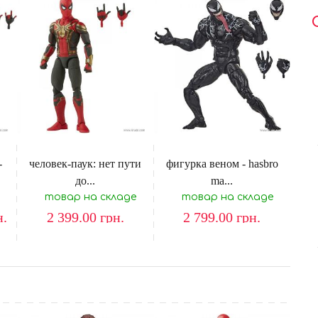
-
человек-паук: нет пути
фигурка веном - hasbro
до...
ma...
товар на складе
товар на складе
н.
2 399.00
грн.
2 799.00
грн.