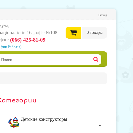
Вход
Буча,
нацiоналiстiв 16а, офіс №108
0
товары
(066) 425-81-09
ефон:
афик Работы)
0
грн.
Офор
корзи
Категории
товар
Детские конструкторы