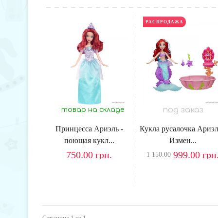
РАСПРОДАЖА
под заказ
товар на складе
Принцесса Ариэль -
Кукла русалочка Ариэл
поющая кукл...
Измен...
750.00
грн.
999.00
грн
1 150.00
Страница
1
из 1