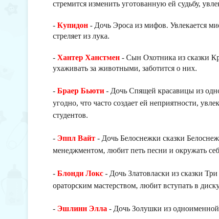
стремится изменить уготованную ей судьбу, увл
-
Купидон
- Дочь Эроса из мифов. Увлекается м
стреляет из лука.
-
Хантер Ханстмен
- Сын Охотника из сказки К
ухаживать за животными, заботится о них.
-
Браер Бьюти
- Дочь Спящей красавицы из одно
угодно, что часто создает ей неприятности, увл
студентов.
-
Эппл Вайт
- Дочь Белоснежки сказки Белоснеж
менеджментом, любит петь песни и окружать се
-
Блонди Локс
- Дочь Златовласки из сказки Три
ораторским мастерством, любит вступать в диск
-
Эшлинн Элла
- Дочь Золушки из одноименной 