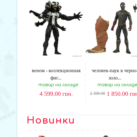
веном - коллекционная
человек-паук в черно
фиг...
золо...
товар на складе
товар на складе
4 599.00
грн.
1 850.00
гр
2 399.00
Новинки