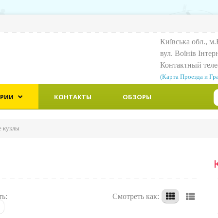
Київська обл., м.
вул. Воїнiв Iнтер
Контактный тел
(Карта Проезда и Гр
ОРИИ
КОНТАКТЫ
ОБЗОРЫ
е куклы
ть:
Смотреть как: