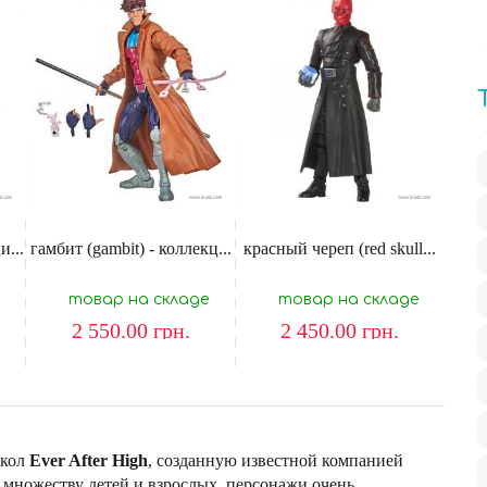
и...
гамбит (gambit) - коллекц...
красный череп (red skull...
товар на складе
товар на складе
2 550.00
грн.
2 450.00
грн.
укол
Ever After High
, созданную известной компанией
множеству детей и взрослых, персонажи очень