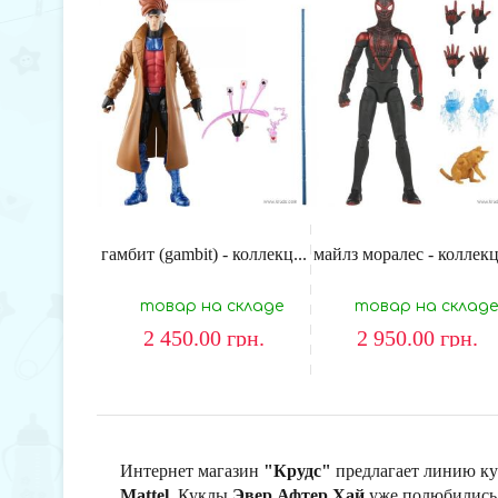
гамбит (gambit) - коллекц...
майлз моралес - коллекц
товар на складе
товар на складе
2 450.00
грн.
2 950.00
грн.
Интернет магазин
"Крудс"
предлагает линию к
Mattel
. Куклы
Эвер Афтер Хай
уже полюбились 