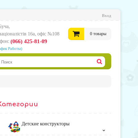
Вход
Буча,
нацiоналiстiв 16а, офіс №108
0
товары
(066) 425-81-09
ефон:
афик Работы)
0
грн.
Офор
корзи
Категории
товар
Детские конструкторы