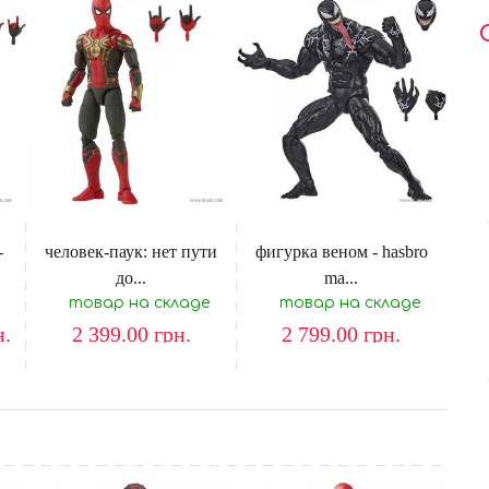
-
человек-паук: нет пути
фигурка веном - hasbro
до...
ma...
товар на складе
товар на складе
н.
2 399.00
грн.
2 799.00
грн.