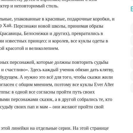
актер и неповторимый стиль.
льные, упакованные в красивые, подарочные коробки, и
ер Хай.
Персонажи новой школы, принимая образы
Красавицы, Белоснежки и других), превратились в
ми известных принцесс и королев, все куклы одеты в
ой красотой и великолепием.
чных персонажей, которые должны повторить судьбы
 и счастливо». Здесь
каждый ученик обязан дать клятву,
 будущем. А нужно это всё для того, чтобы сказки жили
 согласен с общим мнением, поэтому все куклы Ever After
уппы: в одной все согласны пройти путь своих
ыми персонажами сказок, а в другой собрались те, кто
ь судьбу своих пап и мам – они желают пройти свой
этой линейки на отдельные серии. На этой странице