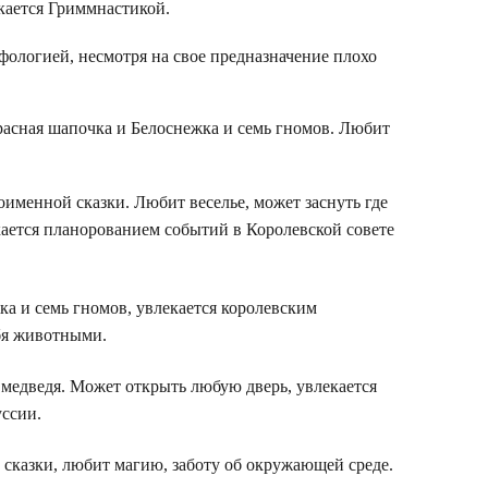
екается Гриммнастикой.
ифологией, несмотря на свое предназначение плохо
расная шапочка и Белоснежка и семь гномов. Любит
именной сказки. Любит веселье, может заснуть где
екается планорованием событий в Королевской совете
ка и семь гномов, увлекается королевским
бя животными.
 медведя. Может открыть любую дверь, увлекается
уссии.
сказки, любит магию, заботу об окружающей среде.