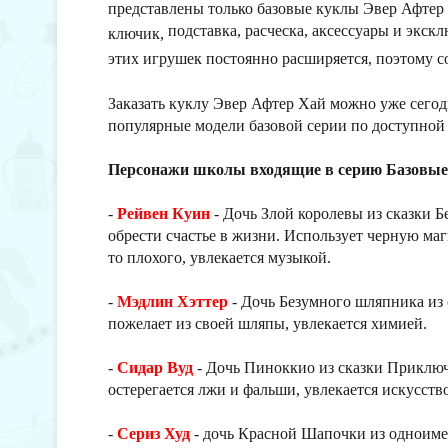
представлены только базовые куклы Эвер Афтер 
подставка, расческа, аксессуары и экск
ключик,
этих игрушек постоянно расширяется, поэтому с
Заказать куклу Эвер Афтер Хай можно уже сего
популярные модели базовой серии по доступной 
Персонажи школы входящие в серию Базовы
-
Рейвен Куин
- Дочь Злой королевы из сказки Б
обрести счастье в жизни. Использует черную маги
то плохого, увлекается музыкой.
-
Мэдлин Хэттер
- Дочь Безумного шляпника из 
пожелает из своей шляпы, увлекается химией.
-
Сидар Вуд
- Дочь Пиноккио из сказки Приключ
остерегается лжи и фальши, увлекается искусств
-
Сериз Худ
- дочь Красной Шапочки из одноиме