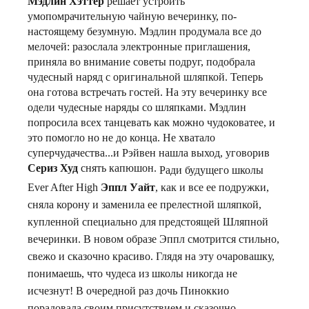
Мэдлин Хэттер
решает устроить
умопомрачительную чайную вечеринку, по-
настоящему безумную.
Мэдлин продумала все до
мелочей: разослала электронные приглашения,
приняла во внимание советы подруг, подобрала
чудесный наряд с оригинальной шляпкой. Теперь
она готова встречать гостей.
На эту вечеринку все
одели чудесные наряды со шляпками. Мэдлин
попросила всех танцевать как можно чудоковатее, и
это помогло но не до конца. Не хватало
суперчудачества...и Рэйвен нашла выход, уговорив
Сериз Худ
снять капюшон.
Ради будущего школы
Ever After High
Эппл Уайт
, как и все ее подружки,
сняла корону и заменила ее прелестной шляпкой,
купленной специально для предстоящей Шляпной
вечеринки. В новом образе Эппл смотрится стильно,
свежо и сказочно красиво. Глядя на эту очаровашку,
понимаешь, что чудеса из школы никогда не
исчезнут! В очередной раз дочь Пиноккио
порадовала своим присутствием и сказочно