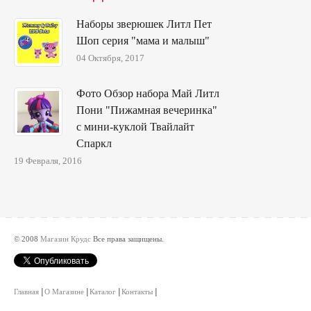
Наборы зверюшек Литл Пет
Шоп серия "мама и малыш"
04 Октября, 2017
Фото Обзор набора Май Литл
Пони "Пижамная вечеринка"
с мини-куклой Твайлайт
Спаркл
19 Февраля, 2016
© 2008
Магазин Крудс
Все права защищены.
Главная
О Магазине
Каталог
Контакты