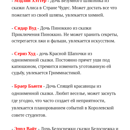
-
Мэдлин Хэттер
- Дочь Безумного шляпника из
сказки Алиса в Стране Чудес. Может достать все что
пожелает из своей шляпы, увлекается химией.
-
Сидар Вуд
- Дочь Пиноккио из сказки
Приключения Пиноккио. Не может хранить секреты,
остерегается лжи и фальши, увлекается искусством.
-
Сериз Худ
- дочь Красной Шапочки из
одноименной сказки. Постоянно прячет уши под
капюшоном, стремится изменить уготованную ей
судьбу, увлекается Гриммнастикой.
-
Браер Бьюти
- Дочь Спящей красавицы из
одноименной сказки. Любит веселье, может заснуть
где угодно, что часто создает ей неприятности,
увлекается планорованием событий в Королевской
совете студентов.
-
Эппл Вайт
- Дочь Белоснежки сказки Белоснежка и