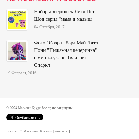
Наборы зверюшек Литл Пет
Шоп серия "мама и малыш"
04 Октября, 2017
Фото Обзор набора Май Литл
Пони "Пижамная вечеринка"
с мини-куклой Твайлайт
Спаркл
19 Февраля, 2016
© 2008
Магазин Крудс
Все права защищены.
Главная
О Магазине
Каталог
Контакты