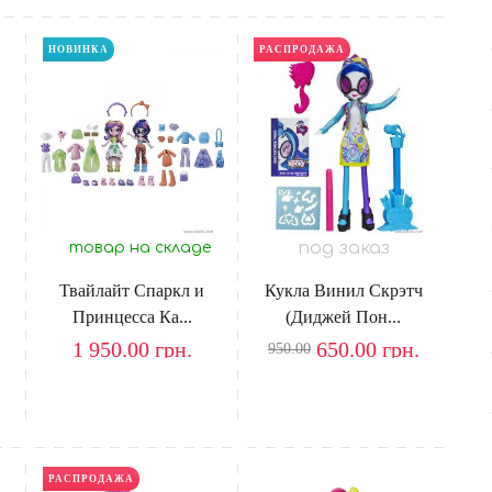
НОВИНКА
РАСПРОДАЖА
под заказ
товар на складе
Твайлайт Спаркл и
Кукла Винил Скрэтч
Принцесса Ка...
(Диджей Пон...
1 950.00
грн.
650.00
грн.
950.00
РАСПРОДАЖА