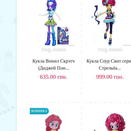
под заказ
под заказ
Кукла Винил Скрэтч
Кукла Соур Свит сер
(Диджей Пон...
Стрельба...
635.00
грн.
999.00
грн.
НОВИНКА