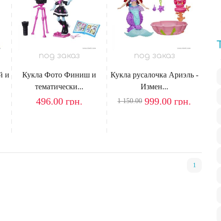
под заказ
под заказ
й и
Кукла Фото Финиш и
Кукла русалочка Ариэль -
тематически...
Измен...
496.00
грн.
999.00
грн.
1 150.00
1