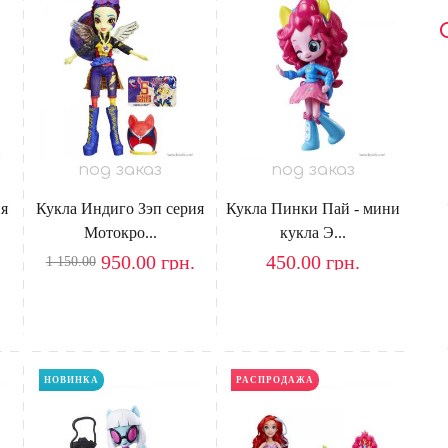
под заказ
под заказ
ия
Кукла Индиго Зэп серия
Кукла Пинки Пай - мини
Мотокро...
кукла Э...
950.00
грн.
450.00
грн.
1 150.00
НОВИНКА
РАСПРОДАЖА