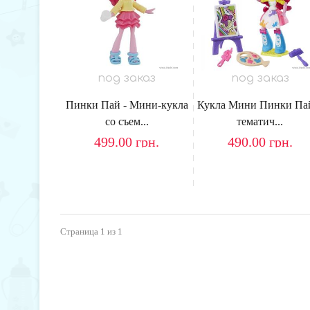
под заказ
под заказ
Пинки Пай - Мини-кукла
Кукла Мини Пинки Па
со съем...
тематич...
499.00
грн.
490.00
грн.
Страница
1
из 1