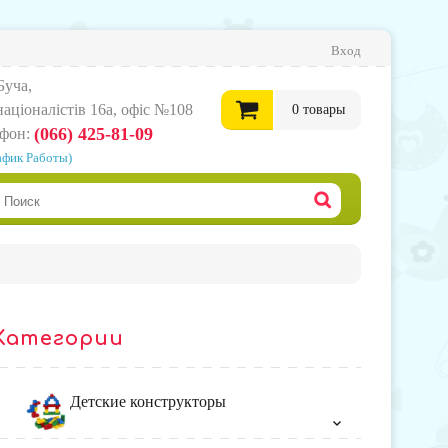
Вход
Буча,
нацiоналiстiв 16а, офіс №108
0
товары
(066) 425-81-09
ефон:
афик Работы)
0
грн.
Офор
корзи
Категории
товар
Детские конструкторы