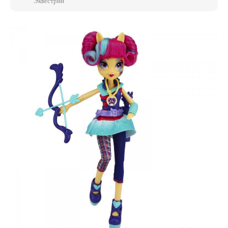
Эквестрии