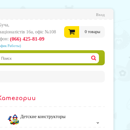
Вход
Буча,
нацiоналiстiв 16а, офіс №108
0
товары
(066) 425-81-09
ефон:
афик Работы)
0
грн.
Офор
корзи
Категории
товар
Детские конструкторы