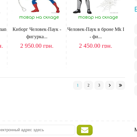
товар на складе
товар на складе
man
Киборг Человек-Паук -
Человек-Паук в броне Mk I
фигурка...
- фи...
н.
2 950.00
грн.
2 450.00
грн.
1
2
3