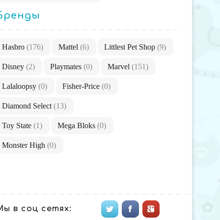
Бренды
Hasbro
(176)
Mattel
(6)
Littlest Pet Shop
(9)
Disney
(2)
Playmates
(0)
Marvel
(151)
Lalaloopsy
(0)
Fisher-Price
(0)
Diamond Select
(13)
Toy State
(1)
Mega Bloks
(0)
Monster High
(0)
Мы в соц сетях: