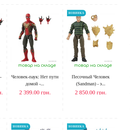
НОВИНКА
товар на складе
товар на складе
-
Человек-паук: Нет пути
Песочный Человек
домой -...
(Sandman) - э...
н.
2 399.00
грн.
2 850.00
грн.
НОВИНКА
НОВИНКА