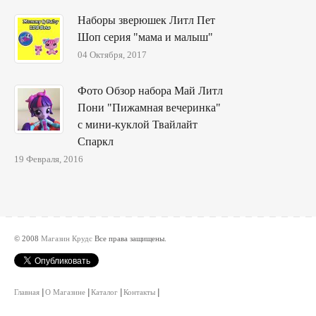
Наборы зверюшек Литл Пет
Шоп серия "мама и малыш"
04 Октября, 2017
Фото Обзор набора Май Литл
Пони "Пижамная вечеринка"
с мини-куклой Твайлайт
Спаркл
19 Февраля, 2016
© 2008
Магазин Крудс
Все права защищены.
Главная
О Магазине
Каталог
Контакты