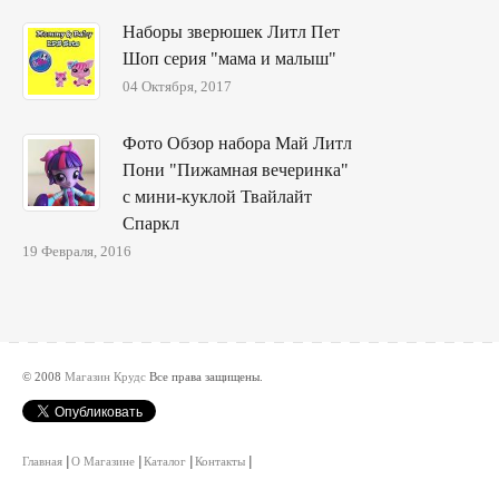
Наборы зверюшек Литл Пет
Шоп серия "мама и малыш"
04 Октября, 2017
Фото Обзор набора Май Литл
Пони "Пижамная вечеринка"
с мини-куклой Твайлайт
Спаркл
19 Февраля, 2016
© 2008
Магазин Крудс
Все права защищены.
Главная
О Магазине
Каталог
Контакты