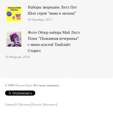
Наборы зверюшек Литл Пет
Шоп серия "мама и малыш"
04 Октября, 2017
Фото Обзор набора Май Литл
Пони "Пижамная вечеринка"
с мини-куклой Твайлайт
Спаркл
19 Февраля, 2016
© 2008
Магазин Крудс
Все права защищены.
Главная
О Магазине
Каталог
Контакты