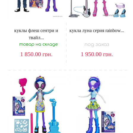
куклы флеш сентри и
кукла луна серия rainbow...
твайл...
под заказ
товар на складе
1 850.00
грн.
1 950.00
грн.