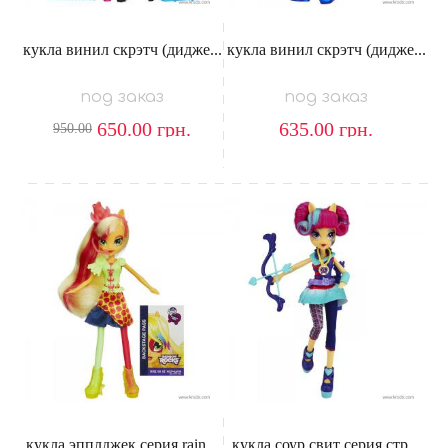
кукла винил скрэтч (дидже...
кукла винил скрэтч (дидже...
под заказ
под заказ
650.00
грн.
635.00
грн.
950.00
кукла эпплджек серия rain...
кукла соур свит серия стр...