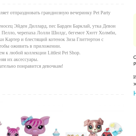
оляет отпраздновать грандиозную вечеринку Pet Party
еносец Эйден Диллард, пес Барден Барклай, утка Девон
 Пелло, черепаха Лолли Шилдс, бегемот Хютт Холмби,
и Картер и блестящий котенок Зиза Глиттертон с
чтобы оживить в приложении.
к любой коллекции Littlest Pet Shop.
няя их аксессуары.
ательно понравится девочкам!
И
з