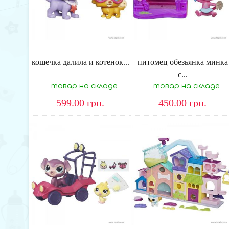
кошечка далила и котенок...
питомец обезьянка минка
с...
товар на складе
товар на складе
599.00
грн.
450.00
грн.