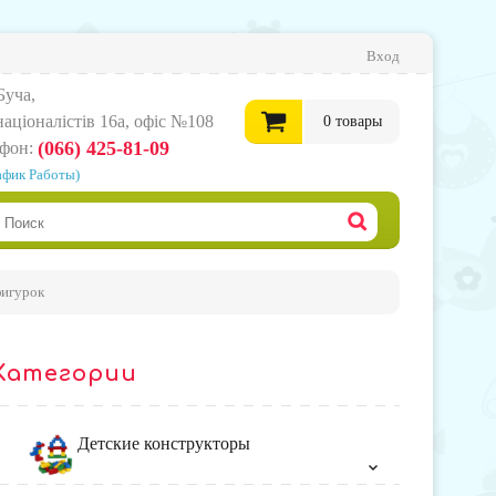
Вход
Буча,
нацiоналiстiв 16а, офіс №108
0
товары
(066) 425-81-09
ефон:
афик Работы)
0
грн.
Офор
фигурок
корзи
Категории
товар
Детские конструкторы