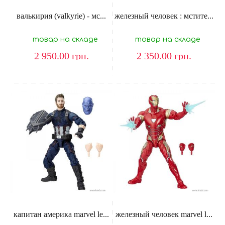
валькирия (valkyrie) - мс...
железный человек : мстите...
товар на складе
товар на складе
2 950.00
грн.
2 350.00
грн.
капитан америка marvel le...
железный человек marvel l...