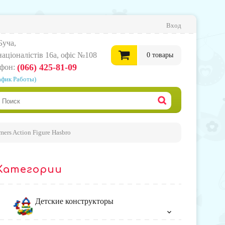
Вход
Буча,
нацiоналiстiв 16а, офіс №108
0
товары
(066) 425-81-09
ефон:
афик Работы)
0
грн.
Офор
ers Action Figure Hasbro
корзи
Категории
товар
Детские конструкторы