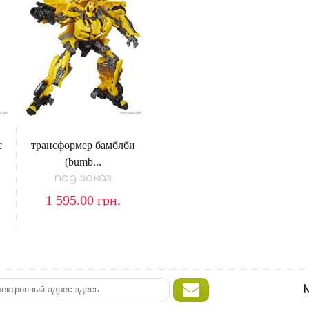
с
трансформер бамблби
(bumb...
под заказ
1 595.00
грн.