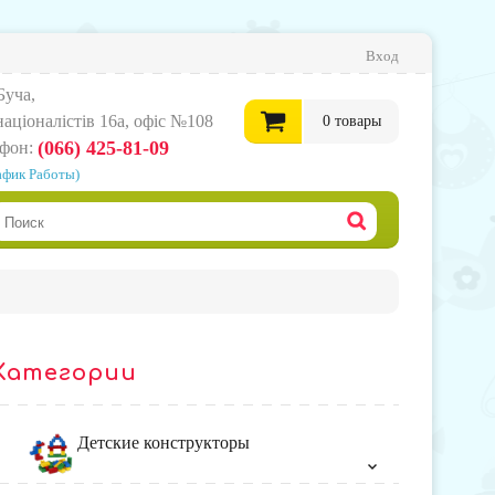
Вход
Буча,
нацiоналiстiв 16а, офіс №108
0
товары
(066) 425-81-09
ефон:
афик Работы)
0
грн.
Офор
корзи
Категории
товар
Детские конструкторы