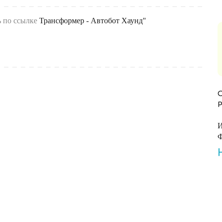
ь по ссылке
Трансформер - Автобот Хаунд"
И
Ф