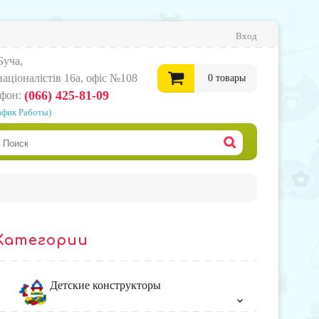
Вход
Буча,
нацiоналiстiв 16а, офіс №108
0
товары
(066) 425-81-09
ефон:
афик Работы)
0
грн.
Офор
корзи
Категории
товар
Детские конструкторы