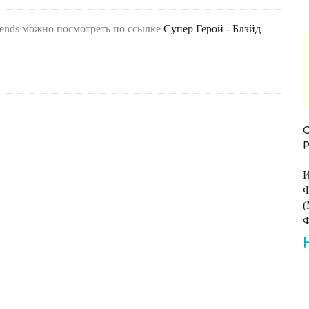
ends можно посмотреть по ссылке
Супер Герой - Блэйд
И
Ф
(
Ф