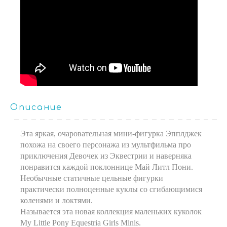
Описание
Эта яркая, очаровательная мини-фигурка Эпплджек
похожа на своего персонажа из мультфильма про
приключения Девочек из Эквестрии и наверняка
понравится каждой поклоннице Май Литл Пони.
Необычные статичные цельные фигурки
практически полноценные куклы со сгибающимися
коленями и локтями.
Называется эта новая коллекция маленьких куколок
My Little Pony Equestria Girls Minis.