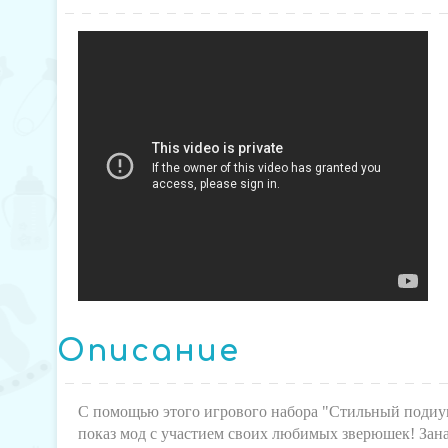
Описание
С помощью этого игрового набора "Стильный подиум
показ мод с участием своих любимых зверюшек! Зана