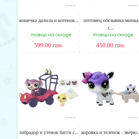
кошечка далила и котенок...
питомец обезьянка минка
с...
товар на складе
товар на складе
599.00
грн.
450.00
грн.
лабрадор и утенок багги с...
коровка и теленок - зверю..