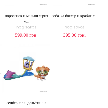
поросенок и малыш серия
собачка боксер и крабик с...
«...
под заказ
под заказ
599.00
грн.
395.00
грн.
.
сенбернар и дельфин на