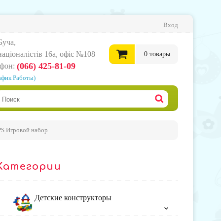
Вход
Буча,
нацiоналiстiв 16а, офіс №108
0
товары
(066) 425-81-09
ефон:
афик Работы)
0
грн.
Офор
PS Игровой набор
корзи
Категории
товар
Детские конструкторы