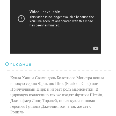
Описание
Кукла Ханни Свамп дочь Болотного Монстра вошла
в новую серию Фрик дю Шик (Freak du Chic) или
Причудливый Цирк и играет роль марионетки. В
цирковую коллекцию так же входят Фрэнки Штейн,
Джинафаер Лонг, Торалей, новая кукла и новая
героиня Гулиопа Джеллингтон, а так же сет с
Рошель.