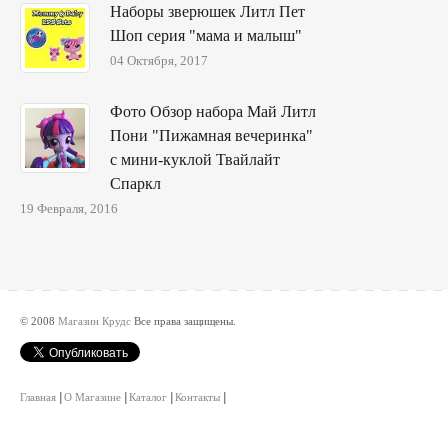
Наборы зверюшек Литл Пет
Шоп серия "мама и малыш"
04 Октября, 2017
Фото Обзор набора Май Литл
Пони "Пижамная вечеринка"
с мини-куклой Твайлайт
Спаркл
19 Февраля, 2016
© 2008
Магазин Крудс
Все права защищены.
Главная
О Магазине
Каталог
Контакты