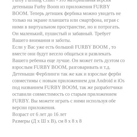
детеныша Furby Boom из приложения FURBY
BOOM. Теперь детишек фербика можно увидеть не
только на экране планшета или смартфона, играя с
ними в виртуальном пространстве, но и потрогать.
Он маленький, пушистый и забавный. Требует
Вашего внимания и заботы.
Если у Вас уже есть большой FURBY BOOM , то
вместе они будут весело общаться и развлекать
Вашего ребенка еще лучше. Он может петь дуэтом со
взрослым FURBY BOOM, разговаривать и т.д.
Детеныши Ферблинги так же как и взрослые ферби
совместимы с новым приложением для Android и iOs
под названием FURBY BOOM, так же разработчики
оставили совместимость со старым приложением
FURBY. Вы можете играть с ними используя обе
версии приложения.
Возраст от 6 лет до 16 лет
Размеры (Д х Ш х В), см 8 х 8 х 8