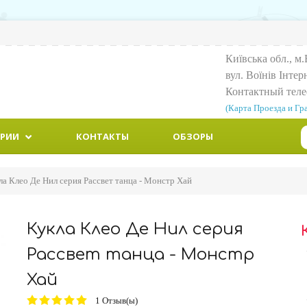
Київська обл., м.
вул. Воїнiв Iнтер
Контактный тел
(Карта Проезда и Гр
ОРИИ
КОНТАКТЫ
ОБЗОРЫ
ла Клео Де Нил серия Рассвет танца - Монстр Хай
Кукла Клео Де Нил серия
Рассвет танца - Монстр
Хай
1
Отзыв(ы)