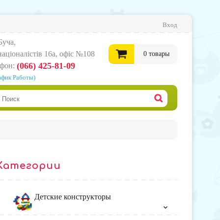
Вход
Буча,
нацiоналiстiв 16а, офіс №108
0
товары
(066) 425-81-09
ефон:
афик Работы)
0
грн.
Офор
корзи
Категории
товар
Детские конструкторы