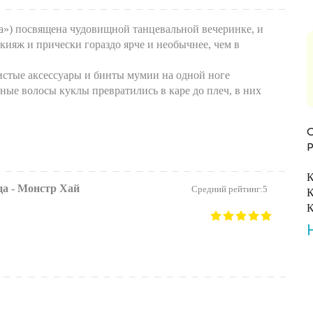
ца») посвящена чудовищной танцевальной вечеринке, и
кияж и прически гораздо ярче и необычнее, чем в
тистые аксессуары и бинты мумии на одной ноге
нные волосы куклы превратились в каре до плеч, в них
К
ца - Монстр Хай
Средний рейтинг:5
К
К