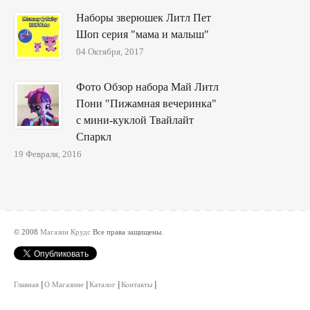
Наборы зверюшек Литл Пет
Шоп серия "мама и малыш"
04 Октября, 2017
Фото Обзор набора Май Литл
Пони "Пижамная вечеринка"
с мини-куклой Твайлайт
Спаркл
19 Февраля, 2016
© 2008
Магазин Крудс
Все права защищены.
Главная
О Магазине
Каталог
Контакты