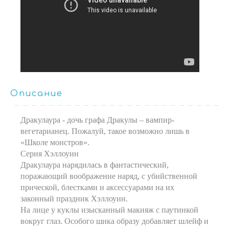
Описание
Дракулаура - дочь графа Дракулы – вампир-
вегетарианец. Пожалуй, такое возможно лишь в
«Школе монстров».
Серия Хэллоуин
Дракулаура нарядилась в фантастический,
поражающий воображение наряд, с убийственной
прической, блестками и аксессуарами на их
законный праздник Хэллоуин.
На лице у куклы изысканный макияж с паутинкой
вокруг глаз. Особого шика образу добавляет шлейф и