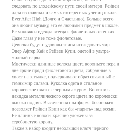
следовать по злодейскому пути своей матери. Рейвен
одна из главных и самых интересных учениц школы
Ever After High (Долго и Счастливо). Больше всего
она любит музыку, это ее любимый предмет в школе.
Ее макияж и одежда всегда в фиолетовых оттенках.
Даже глаза у нее тоже фиолетовые.
Девочки будут с удовольствием исследовать мир
Эвер Афтер Хай с Рейвен Куин, одетой в ультра-
модный наряд.
Мистически длинные волосы цвета вороньего пера и
две яркие пряди фиолетового цвета, собранные в
хвост на затылке, подчеркивают образ связанный с
темнымир силами. Куколка одета в стильное
королевское платье с черным ажуром. Воротник-
накидка металлического серого цвета по королевски
высоко поднят. Высоченная платформа босоножек
позволяет Рэйвен Квин как бы «парить» над всеми.
Ее длинные волосы красиво уложены за
серебристую корону.
Также в набор входит небольшой клатч черного