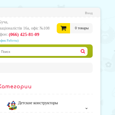
Вход
Буча,
нацiоналiстiв 16а, офіс №108
0
товары
(066) 425-81-09
ефон:
афик Работы)
0
грн.
Офор
корзи
Категории
товар
Детские конструкторы