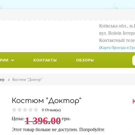
Київська обл., м.
вул. Воїнiв Iнтер
Контактный тел
(Карта Проезда и Гр
ОРИИ
КОНТАКТЫ
ОБЗОРЫ
игр
Костюм "Доктор"
Костюм "Доктор"
0
Отзыв(ы)
1 396.00
Цена:
грн.
Этот товар больше не доступен. Попробуйте